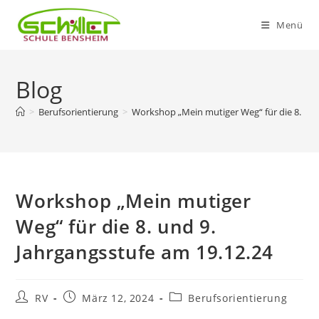
Zum
Menü
Inhalt
springen
Blog
>
Berufsorientierung
>
Workshop „Mein mutiger Weg“ für die 8. und
Workshop „Mein mutiger
Weg“ für die 8. und 9.
Jahrgangsstufe am 19.12.24
Beitrags-
Beitrag
Beitrags-
RV
März 12, 2024
Berufsorientierung
Autor:
veröffentlicht:
Kategorie: